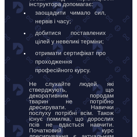
інструктора допомагає:
заощадити чимало сил,
нервів і часу;
добитися поставлених
цілей у невеликі терміни;
отримати сертифікат про
проходження
професійного курсу.
Не слухайте людей, які
стверджують, що
декоративним породам
тварин не потрібно
дресирувати. Навички
послуху потрібні всім. Також
існує помилка, що дорослих
псів не вдасться навчити.
Початковий курс
дресирування є актуальним