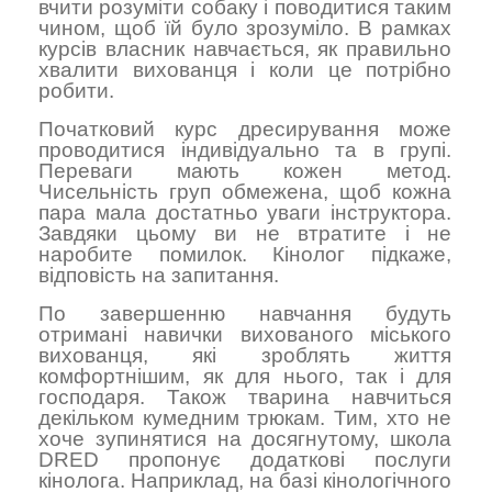
вчити розуміти собаку і поводитися таким
чином, щоб їй було зрозуміло. В рамках
курсів власник навчається, як правильно
хвалити вихованця і коли це потрібно
робити.
Початковий курс дресирування може
проводитися індивідуально та в групі.
Переваги мають кожен метод.
Чисельність груп обмежена, щоб кожна
пара мала достатньо уваги інструктора.
Завдяки цьому ви не втратите і не
наробите помилок. Кінолог підкаже,
відповість на запитання.
По завершенню навчання будуть
отримані навички вихованого міського
вихованця, які зроблять життя
комфортнішим, як для нього, так і для
господаря. Також тварина навчиться
декільком кумедним трюкам. Тим, хто не
хоче зупинятися на досягнутому, школа
DRED пропонує додаткові послуги
кінолога. Наприклад, на базі кінологічного