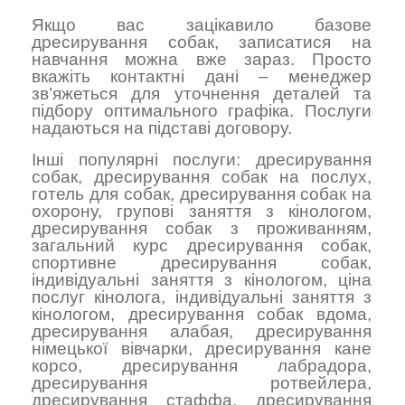
Якщо вас зацікавило базове
дресирування собак, записатися на
навчання можна вже зараз. Просто
вкажіть контактні дані – менеджер
зв’яжеться для уточнення деталей та
підбору оптимального графіка. Послуги
надаються на підставі договору.
Інші популярні послуги:
дресирування
собак
,
дресирування собак на послух
,
готель для собак
,
дресирування собак на
охорону
,
групові заняття з кінологом
,
дресирування собак з проживанням
,
загальний курс дресирування собак
,
спортивне дресирування собак
,
індивідуальні заняття з кінологом
,
ціна
послуг кінолога
,
індивідуальні заняття з
кінологом
,
дресирування собак вдома
,
дресирування алабая
,
дресирування
німецької вівчарки
,
дресирування кане
корсо
,
дресирування лабрадора
,
дресирування ротвейлера
,
дресирування стаффа
,
дресирування