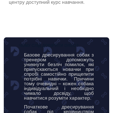
центру доступний курс навчання.
ЧОМУ СЛІД ДОВІРИТИ DRED?
Базове дресирування собак з
тренером допоможуть
уникнути безліч помилок, які
припускаються новачки при
спробі самостійно прищепити
потрібні навички. Причини
тому очевидні – кожен собака
індивідуальний і необхідно
чимало досвіду, щоб
навчитися розуміти характер.
Початкове дресирування
собак під керівництвом