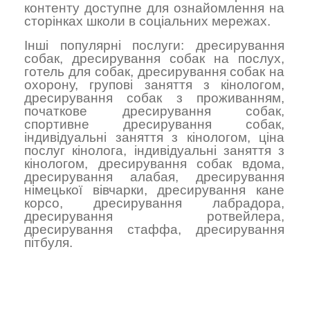
контенту доступне для ознайомлення на
сторінках школи в соціальних мережах.
Інші популярні послуги:
дресирування
собак
,
дресирування собак на послух
,
готель для собак
,
дресирування собак на
охорону
,
групові заняття з кінологом
,
дресирування собак з проживанням
,
початкове дресирування собак
,
спортивне дресирування собак
,
індивідуальні заняття з кінологом
,
ціна
послуг кінолога
,
індивідуальні заняття з
кінологом
,
дресирування собак вдома
,
дресирування алабая
,
дресирування
німецької вівчарки
,
дресирування кане
корсо
,
дресирування лабрадора
,
дресирування ротвейлера
,
дресирування стаффа
,
дресирування
пітбуля
.