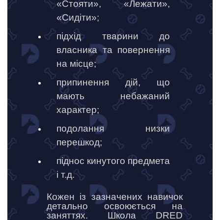
«Стояти», «Лежати»,
«Сидіти»;
підхід тварини до
власника та повернення
на місце;
припинення дій, що
мають небажаний
характер;
подолання низки
перешкод;
піднос кинутого предмета
і т.д.
Кожен із зазначених навичок
детально освоюється на
заняттях. Школа DRED