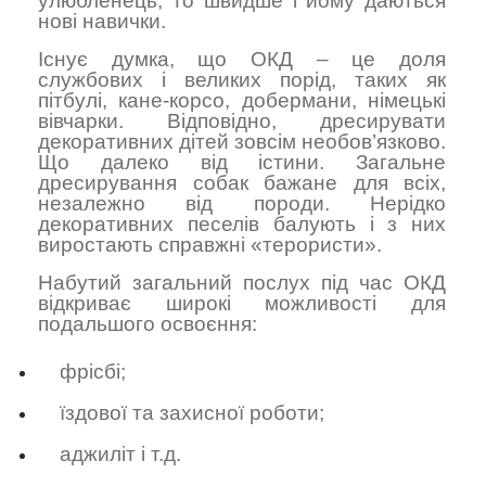
улюбленець, то швидше і йому даються
нові навички.
Існує думка, що ОКД – це доля
службових і великих порід, таких як
пітбулі, кане-корсо, добермани, німецькі
вівчарки. Відповідно, дресирувати
декоративних дітей зовсім необов’язково.
Що далеко від істини. Загальне
дресирування собак бажане для всіх,
незалежно від породи. Нерідко
декоративних песелів балують і з них
виростають справжні «терористи».
Набутий загальний послух під час ОКД
відкриває широкі можливості для
подальшого освоєння:
фрісбі;
їздової та захисної роботи;
аджиліт і т.д.