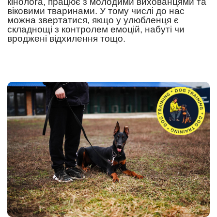
кінолога, працює з молодими вихованцями та
віковими тваринами. У тому числі до нас
можна звертатися, якщо у улюбленця є
складнощі з контролем емоцій, набуті чи
вроджені відхилення тощо.