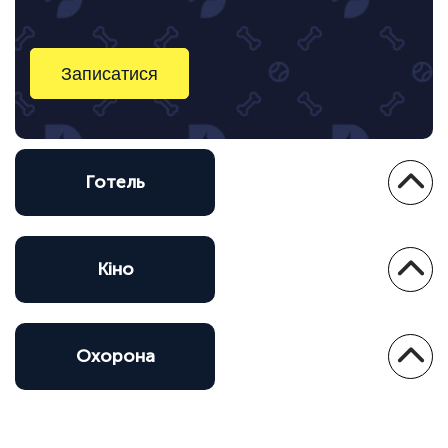
Записатися
Готель
Кіно
Охорона