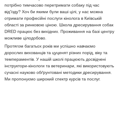
потрібно тимчасово перетримати собаку під час
від’їзду? Хоч би якими були ваші цілі, у нас можна
отримати професійні послуги кінолога в Київській
області за ринковою ціною. Школа дресирування собак
DRED працює без вихідних. Проживання на базі центру
можливе цілодобово.
Протягом багатьох років ми успішно навчаємо
дорослих вихованців та цуценят різних порід, віку та
темпераментів. У нашій школі працюють досвідчені
інструктори-кінологи та ветеринари, які використовують
сучасні науково обґрунтовані методики дресирування.
Ми пропонуємо широкий спектр курсів та послуг.
Особливості послуг, які надає дресирувальний центр
Виховання ідеального компаньйона починається з його
повного послуху. Дресирування собаки на послух
дозволить вихованцю опанувати основи
контрольованої поведінки та базові команди. Після
закінчення курсу власник отримує зразкового
домашнього вихованця, який слухається команди
беззаперечно в будь-якій ситуації – вдома, на вулиці, у