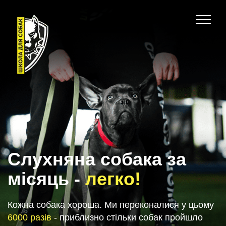
Слухняна собака за
місяць -
легко!
Кожна собака хороша. Ми переконалися у цьому
6000 разів
- приблизно стільки собак пройшло