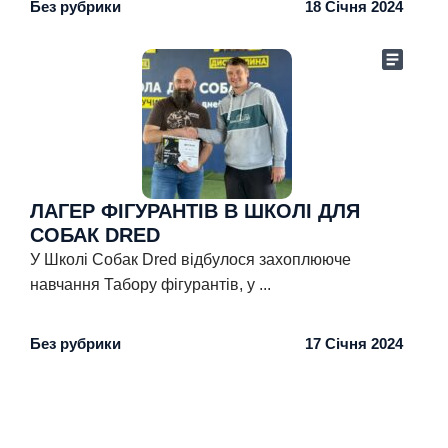
Без рубрики
18 Січня 2024
На базі навчального центру є вольєри для перетримки
кількох категорій. Можна вибрати варіант під будь-який
бюджет. Скористатися послугами готелю можна у
різних випадках, наприклад, на період від’їзду до
іншого міста чи країни. Також дресирувальний центр
надає послуги з навчання. Це відмінний варіант, коли
потрібна корекція поведінки для вихованця зі складним
характером. Великий досвід допомагає нашим
експертам знаходити підхід до будь-якого хвостатого
ЛАГЕР ФІГУРАНТІВ В ШКОЛІ ДЛЯ
друга.
СОБАК DRED
Для нашого готелю створені умови, максимально
У Школі Собак Dred відбулося захоплююче
наближені до домашніх:
навчання Табору фігурантів, у
...
Збалансоване харчування за рекомендованим
раціоном.
Без рубрики
17 Січня 2024
Щоденні тривалі прогулянки та вигул під наглядом.
Регулярні розвиваючі ігри, заняття та соціалізація.
Зміна підстилок, прибирання блоків та купання при
необхідності.