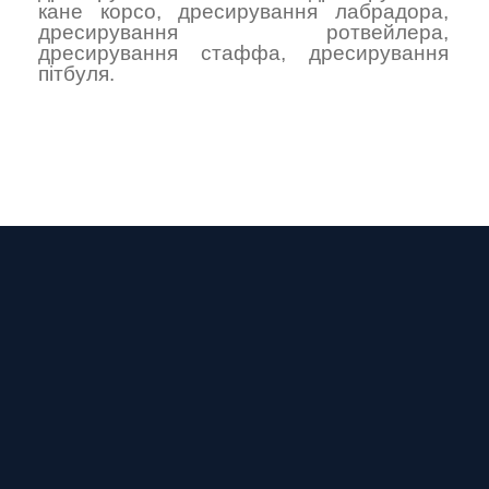
кане корсо
,
дресирування лабрадора
,
дресирування ротвейлера
,
дресирування стаффа
,
дресирування
пітбуля
.