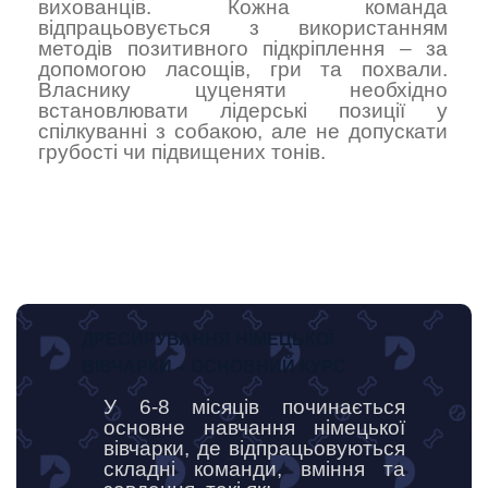
вихованців. Кожна команда
відпрацьовується з використанням
методів позитивного підкріплення – за
допомогою ласощів, гри та похвали.
Власнику цуценяти необхідно
встановлювати лідерські позиції у
спілкуванні з собакою, але не допускати
грубості чи підвищених тонів.
ДРЕСИРУВАННЯ НІМЕЦЬКОЇ
ВІВЧАРКИ – ОСНОВНИЙ КУРС
У 6-8 місяців починається
основне навчання німецької
вівчарки, де відпрацьовуються
складні команди, вміння та