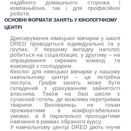
надійного домашнього сторожа і
компаньйона, так і для професійної
роботи.
ОСНОВНІ ФОРМАТИ ЗАНЯТЬ У КІНОЛОГІЧНОМУ
ЦЕНТРІ
Дресирування німецької вівчарки у школі
DRED проводиться індивідуально та у
групах. У першому випадку наголос
робиться на соціалізацію, у другому – на
опрацювання окремих команд та
взаємодії з господарем.
Кінолог для німецької вівчарки у нашому
навчальному центрі – це потрібна
послуга. Графік занять може бути
складений з урахуванням зайнятості
власника. Також на базі школи є
сучасний готель, де можлива перетримка
тварини. Вихованець не тільки
проживатиме в комфортабельних
умовах, а й паралельно проходитиме
навчання в рамках обраного курсу.
У навчальному центрі DRED діють гнучкі