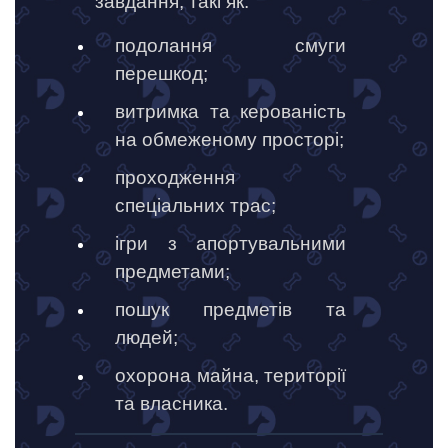
завдання, такі як:
подолання смуги
перешкод;
витримка та керованість
на обмеженому просторі;
проходження
спеціальних трас;
ігри з апортувальними
предметами;
пошук предметів та
людей;
охорона майна, території
та власника.