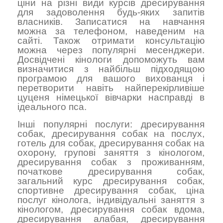
ціни на різні види курсів дресирування
для задоволення будь-яких запитів
власників. Записатися на навчання
можна за телефоном, наведеним на
сайті. Також отримати консультацію
можна через популярні месенджери.
Досвідчені кінологи допоможуть вам
визначитися з найбільш підходящою
програмою для вашого вихованця і
перетворити навіть найперекірливіше
цуценя німецької вівчарки насправді в
ідеального пса.
Інші популярні послуги:
дресирування
собак
,
дресирування собак на послух
,
готель для собак
,
дресирування собак на
охорону
,
групові заняття з кінологом
,
дресирування собак з проживанням
,
початкове дресирування собак
,
загальний курс дресирування собак
,
спортивне дресирування собак
,
ціна
послуг кінолога
,
індивідуальні заняття з
кінологом
,
дресирування собак вдома
,
дресирування алабая
,
дресирування