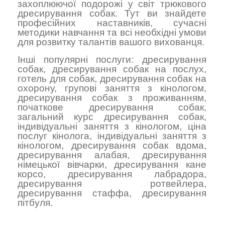
захоплюючої подорожі у світ трюкового
дресирування собак. Тут ви знайдете
професійних наставників, сучасні
методики навчання та всі необхідні умови
для розвитку талантів вашого вихованця.
Інші популярні послуги:
дресирування
собак
,
дресирування собак на послух
,
готель для собак
,
дресирування собак на
охорону
,
групові заняття з кінологом
,
дресирування собак з проживанням
,
початкове дресирування собак
,
загальний курс дресирування собак
,
індивідуальні заняття з кінологом
,
ціна
послуг кінолога
,
індивідуальні заняття з
кінологом
,
дресирування собак вдома
,
дресирування алабая
,
дресирування
німецької вівчарки
,
дресирування кане
корсо
,
дресирування лабрадора
,
дресирування ротвейлера
,
дресирування стаффа
,
дресирування
пітбуля
.