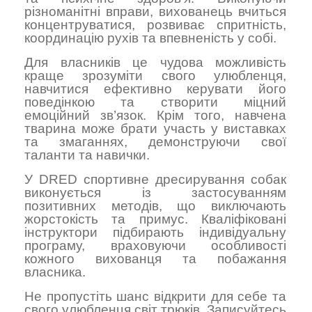
різноманітні вправи, вихованець вчиться
концентруватися, розвиває спритність,
координацію рухів та впевненість у собі.
Для власників це чудова можливість
краще зрозуміти свого улюбленця,
навчитися ефективно керувати його
поведінкою та створити міцний
емоційний зв’язок. Крім того, навчена
тварина може брати участь у виставках
та змаганнях, демонструючи свої
таланти та навички.
У DRED спортивне дресирування собак
виконується із застосуванням
позитивних методів, що виключають
жорстокість та примус. Кваліфіковані
інструктори підбирають індивідуальну
програму, враховуючи особливості
кожного вихованця та побажання
власника.
Не пропустіть шанс відкрити для себе та
свого улюбленця світ трюків. Записуйтесь