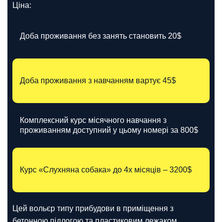
Ціна:
Доба проживання без занять становить 20$
Доба проживання з навчанням вартує 45$
Комплексний курс місячного навчання з
проживанням доступний у цьому номері за 800$
Курс «Слухняна собака» до 4х місяців – 3200$
Цей вольєр типу прибудови в приміщення з
бетонною підлогою та пластиковим лежаком