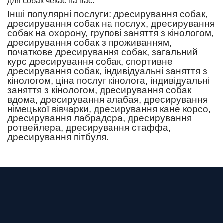
для собак чекає на вас.
Інші популярні послуги:
дресирування собак
,
дресирування собак на послух
,
дресирування
собак на охорону
,
групові заняття з кінологом
,
дресирування собак з проживанням
,
початкове дресирування собак
,
загальний
курс дресирування собак
,
спортивне
дресирування собак
,
індивідуальні заняття з
кінологом
,
ціна послуг кінолога
,
індивідуальні
заняття з кінологом
,
дресирування собак
вдома
,
дресирування алабая
,
дресирування
німецької вівчарки
,
дресирування кане корсо
,
дресирування лабрадора
,
дресирування
ротвейлера
,
дресирування стаффа
,
дресирування пітбуля
.