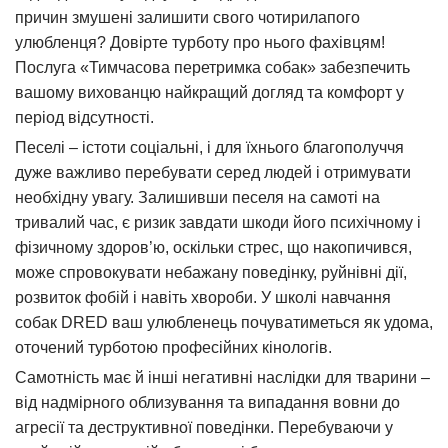
причин змушені залишити свого чотирилапого
улюбленця? Довірте турботу про нього фахівцям!
Послуга «Тимчасова перетримка собак» забезпечить
вашому вихованцю найкращий догляд та комфорт у
період відсутності.
Песелі – істоти соціальні, і для їхнього благополуччя
дуже важливо перебувати серед людей і отримувати
необхідну увагу. Залишивши песеля на самоті на
тривалий час, є ризик завдати шкоди його психічному і
фізичному здоров’ю, оскільки стрес, що накопичився,
може спровокувати небажану поведінку, руйнівні дії,
розвиток фобій і навіть хвороби. У школі навчання
собак DRED ваш улюбленець почуватиметься як удома,
оточений турботою професійних кінологів.
Самотність має й інші негативні наслідки для тварини –
від надмірного облизування та випадання вовни до
агресії та деструктивної поведінки. Перебуваючи у