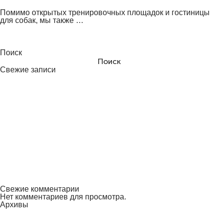
Помимо открытых тренировочных площадок и гостиницы
для собак, мы также …
Поиск
Поиск
Свежие записи
Увлекательное приключение по подбору и обучению собаки
породы самоед
ЛАГЕР ФИГУРАНТОВ В ШКОЛЕ ДЛЯ СОБАК DRED
Новая инициатива от Школы Собак Dred Бесплатные
тренировки для всех!
Школа для собак DRED открывает новый этап развития
Статья: «Обучение трюков для собак в школе DRED:
Развлечение и польза для вашего домашнего любимца»
Свежие комментарии
Нет комментариев для просмотра.
Архивы
Январь 2024