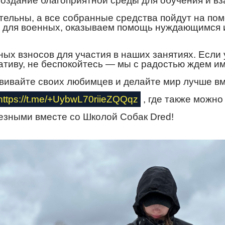
создание благоприятной среды для обучения и в
рительны, а все собранные средства пойдут на 
и для военных, оказываем помощь нуждающимся 
ьных взносов для участия в наших занятиях. Если
тиву, не беспокойтесь — мы с радостью ждем им
вивайте своих любимцев и делайте мир лучше вм
https://t.me/+UybwL70riieZQQqz
, где также можно
езными вместе со Школой Собак Dred!