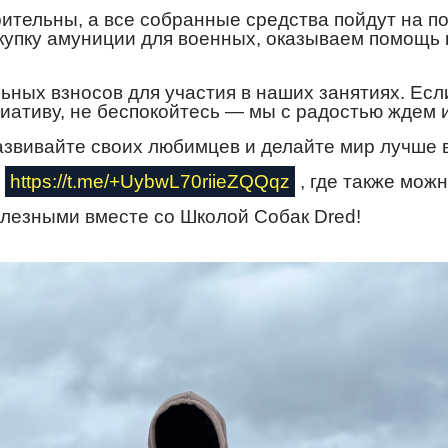
орительны, а все собранные средства пойдут на
купку амуниции для военных, оказываем помощь
льных взносов для участия в наших занятиях. Ес
ативу, не беспокойтесь — мы с радостью ждем 
звивайте своих любимцев и делайте мир лучше 
й
https://t.me/+UybwL70riieZQQqz
, где также мож
олезными вместе со Школой Собак Dred!