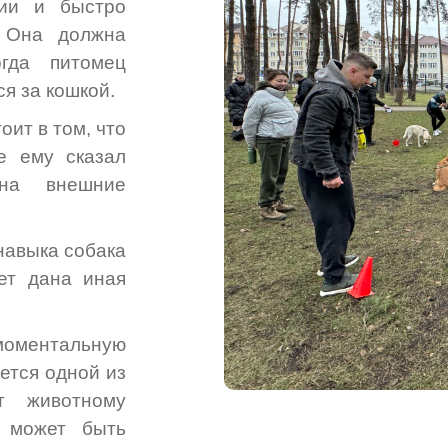
ции и быстро
. Она должна
огда питомец
ся за кошкой.
оит в том, что
е ему сказал
на внешние
навыка собака
дет дана иная
оментальную
ается одной из
т животному
о может быть