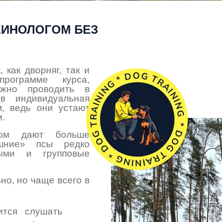
КИНОЛОГОМ БЕЗ
 как дворняг, так и
рограмме курса,
ожно проводить в
в индивидуальная
, ведь они устают
и.
гом дают больше
ашние» псы редко
ными и групповые
но, но чаще всего в
ится слушать