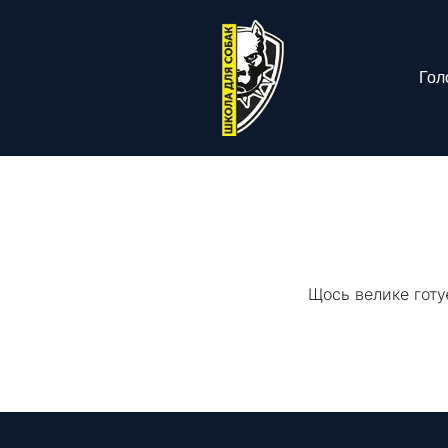
Гол
Щось велике готу