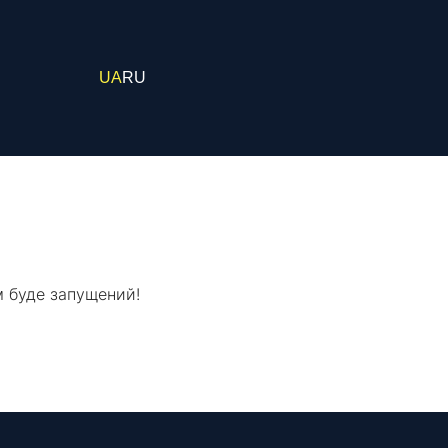
UA
RU
м буде запущений!