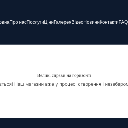
овна
Про нас
Послуги
Ціни
Галерея
Відео
Новини
Контакти
FAQ
Великі справи на горизонті
ється! Наш магазин вже у процесі створення і незабаро