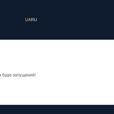
UA
RU
м буде запущений!