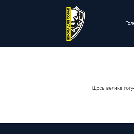
Гол
Щось велике готу