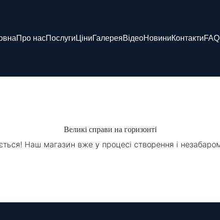
овна
Про нас
Послуги
Ціни
Галерея
Відео
Новини
Контакти
FAQ
Великі справи на горизонті
ється! Наш магазин вже у процесі створення і незабаро