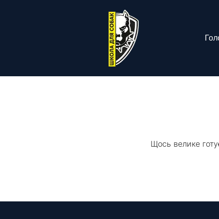
Гол
Щось велике готу