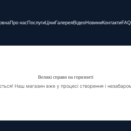
овна
Про нас
Послуги
Ціни
Галерея
Відео
Новини
Контакти
FAQ
Великі справи на горизонті
ється! Наш магазин вже у процесі створення і незабаро