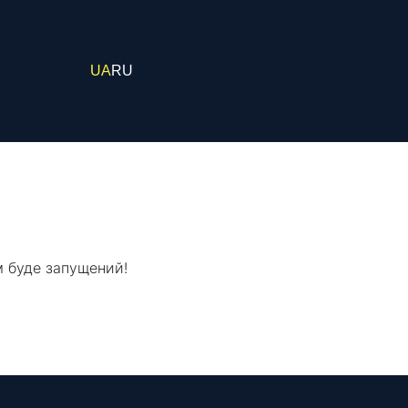
UA
RU
м буде запущений!