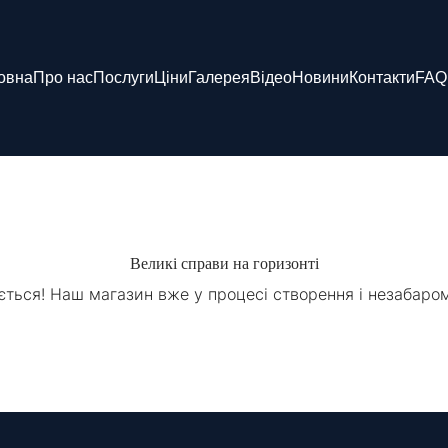
овна
Про нас
Послуги
Ціни
Галерея
Відео
Новини
Контакти
FAQ
Великі справи на горизонті
ється! Наш магазин вже у процесі створення і незабаро