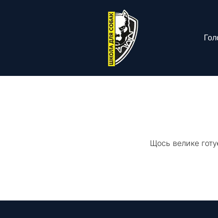
Гол
Щось велике готу