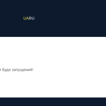
UA
RU
м буде запущений!